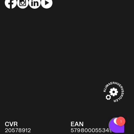
CVR
EAN
20578912
5798000553491