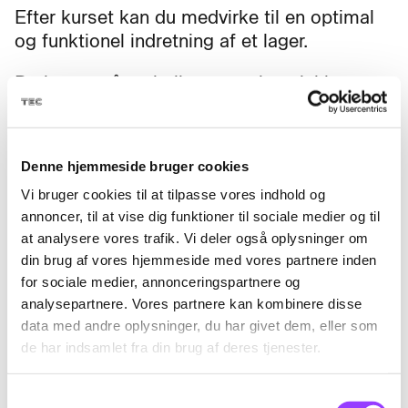
Efter kurset kan du medvirke til en optimal
og funktionel indretning af et lager.
Du kan også emballere, mærke, plukke,
pakke og klargøre varer til forsendelse.
Du får kendskab til lagerfunktioner,
Denne hjemmeside bruger cookies
arbejdsmiljø, sikkerhed og brug af tekniske
hjælpemidler, så du kan løse grundlæggende
Vi bruger cookies til at tilpasse vores indhold og
lageropgaver på en sikker og effektiv måde.
annoncer, til at vise dig funktioner til sociale medier og til
at analysere vores trafik. Vi deler også oplysninger om
din brug af vores hjemmeside med vores partnere inden
for sociale medier, annonceringspartnere og
analysepartnere. Vores partnere kan kombinere disse
data med andre oplysninger, du har givet dem, eller som
Fag til kurset
de har indsamlet fra din brug af deres tjenester.
Samtykkevalg
Lagerindretning og