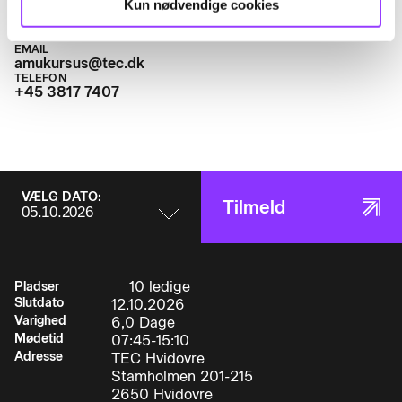
Kun nødvendige cookies
forsendelse af varer/godsDeltageren kan
anvende relevante tekniske hjælpemidler til at
EMAIL
emballere og klargøre varer til forsendelse.
amukursus@tec.dk
• Anvende almindelige udtryk og begreber
TELEFON
indenfor lagerstyring
+45 3817 7407
• Håndtere lagerets papirrutiner
• Arbejde med forskellige lagertyper og
lagerstyringsformer
VÆLG DATO:
Tilmeld
• Foretage optimal vareplacering
• Oprette varenummersystemer
10 ledige
Pladser
Slutdato
12.10.2026
• Oprette lokationssystemer
Varighed
6,0 Dage
Mødetid
07:45-15:10
Adresse
TEC Hvidovre
• Modtage, kontrollere og registrere varer samt
Stamholmen 201-215
lægge varer på lager
2650 Hvidovre