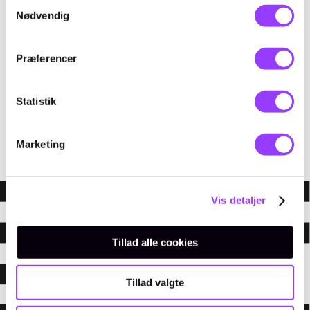
Samtykkevalg
Nødvendig
Præferencer
EMAIL
amukursus@tec.dk
Statistik
TELEFON
+45 3817 7407
Marketing
Vis detaljer
Tillad alle cookies
Tillad valgte