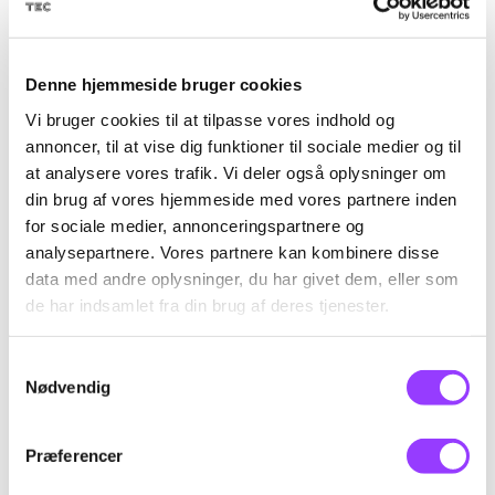
Deltageren kan navigere i relevant
Denne hjemmeside bruger cookies
dokumentation tilhørende en eller flere
Vi bruger cookies til at tilpasse vores indhold og
køretøjsmodeller og udføre korrekt
annoncer, til at vise dig funktioner til sociale medier og til
håndtering og servicering af køretøjet.
at analysere vores trafik. Vi deler også oplysninger om
Deltageren kan vurdere køretøjets
din brug af vores hjemmeside med vores partnere inden
mekaniske og elektriske opbygning og
for sociale medier, annonceringspartnere og
herunder planlægge og udføre mindre
analysepartnere. Vores partnere kan kombinere disse
indgreb på køretøjet.
data med andre oplysninger, du har givet dem, eller som
Deltageren kan anvende relevant tester
de har indsamlet fra din brug af deres tjenester.
til kontrol og servicering af køretøjets
elektroniske systemer.
Samtykkevalg
Nødvendig
Præferencer