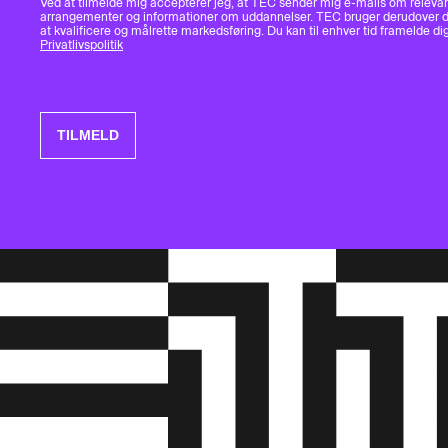
Ved at tilmelde mig accepterer jeg, at TEC sender mig e-mails om releva
arrangementer og informationer om uddannelser. TEC bruger derudover da
at kvalificere og målrette markedsføring. Du kan til enhver tid framelde dig
Privatlivspolitik