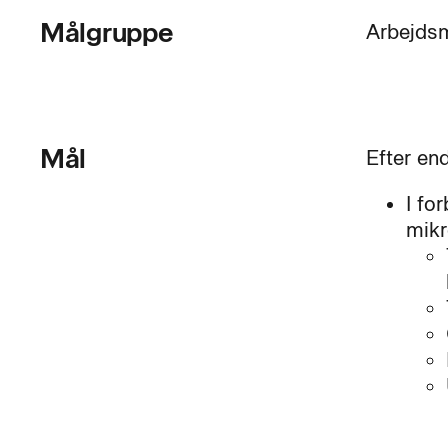
Målgruppe
Arbejdsm
Mål
Efter en
I fo
mikr