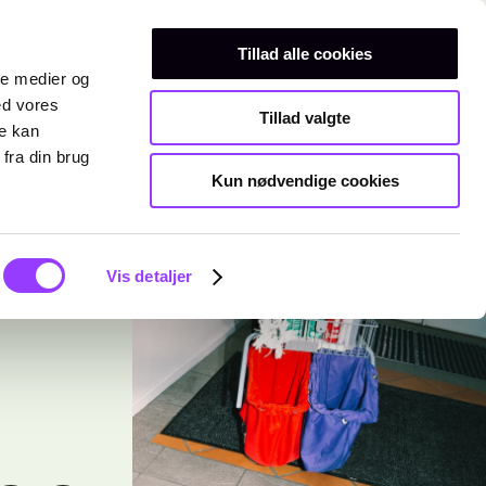
Erhvervsuddannelser
Teknisk gymnasium
Kurser
Tillad alle cookies
ale medier og
ed vores
Tillad valgte
re kan
fra din brug
Kun nødvendige cookies
Vis detaljer