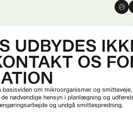
 UDBYDES IKKE
KONTAKT OS FO
ATION
n basisviden om mikroorganismer og smitteveje,
 de nødvendige hensyn i planlægning og udførels
rengøringsarbejde og undgå smittespredning.