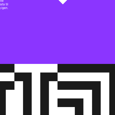
nte
ta til
 igen.