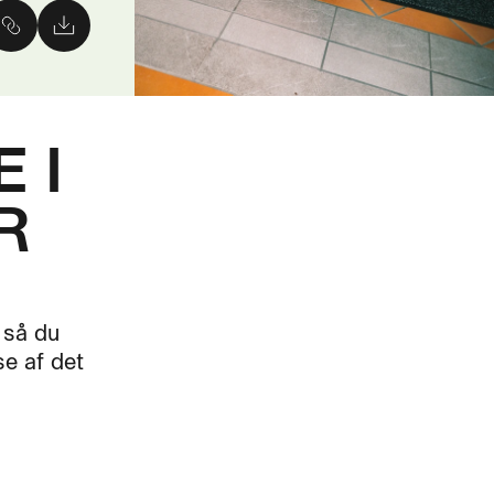
 I
R
 så du
e af det