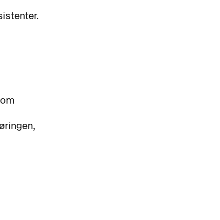
istenter.
n om
øringen,