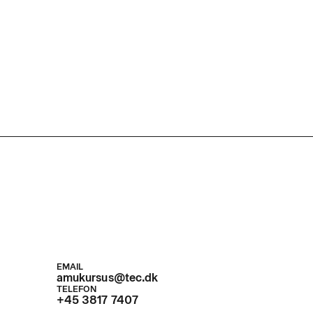
EMAIL
amukursus@tec.dk
TELEFON
+45 3817 7407