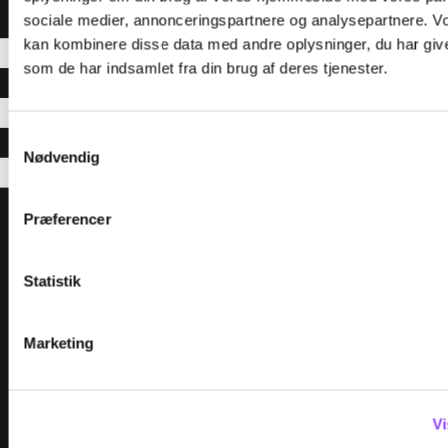
sociale medier, annonceringspartnere og analysepartnere. V
kan kombinere disse data med andre oplysninger, du har give
som de har indsamlet fra din brug af deres tjenester.
Samtykkevalg
Nødvendig
Præferencer
Menu
UDDANNELSER
Statistik
KURSER
Marketing
FOR VIRKSOMHEDER
OM TEC
Vi