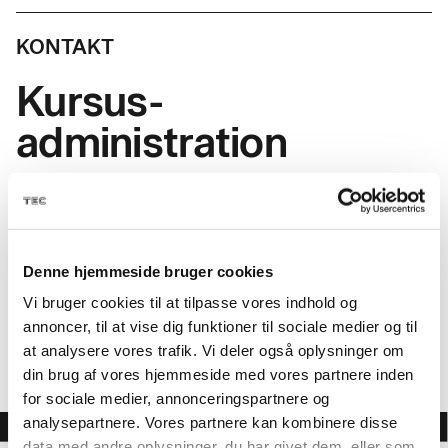
KONTAKT
Kursus-
administration
Denne hjemmeside bruger cookies
EMAIL
amukursus@tec.dk
Vi bruger cookies til at tilpasse vores indhold og
TELEFON
+45 3817 7407
annoncer, til at vise dig funktioner til sociale medier og til
at analysere vores trafik. Vi deler også oplysninger om
din brug af vores hjemmeside med vores partnere inden
for sociale medier, annonceringspartnere og
analysepartnere. Vores partnere kan kombinere disse
data med andre oplysninger, du har givet dem, eller som