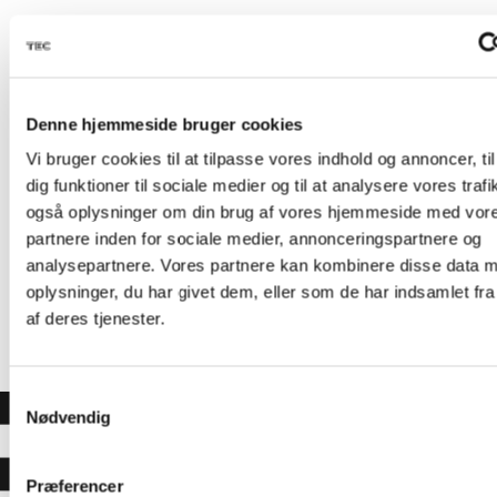
Kursus-
administration
Denne hjemmeside bruger cookies
Vi bruger cookies til at tilpasse vores indhold og annoncer, til
dig funktioner til sociale medier og til at analysere vores trafi
også oplysninger om din brug af vores hjemmeside med vor
partnere inden for sociale medier, annonceringspartnere og
EMAIL
amukursus@tec.dk
analysepartnere. Vores partnere kan kombinere disse data 
TELEFON
+45 3817 7407
oplysninger, du har givet dem, eller som de har indsamlet fra
af deres tjenester.
Samtykkevalg
Nødvendig
Præferencer