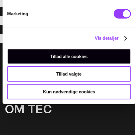
Marketing
Vis detaljer
Tillad alle cookies
Menu
UDDANNELSER
Tillad valgte
KURSER
FOR VIRKSOMHEDER
Kun nødvendige cookies
OM TEC