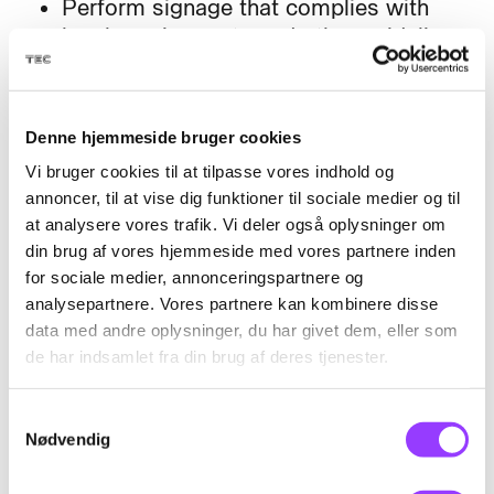
Perform signage that complies with
legal requirements and other guidelines,
including:
Set up and take down signage
safely for both road workers and
Denne hjemmeside bruger cookies
road users
Vi bruger cookies til at tilpasse vores indhold og
Place traffic signs and other
annoncer, til at vise dig funktioner til sociale medier og til
signage in compliance with legal
at analysere vores trafik. Vi deler også oplysninger om
requirements
din brug af vores hjemmeside med vores partnere inden
Ensure that roadwork can be
for sociale medier, annonceringspartnere og
carried out in a safe and health-
analysepartnere. Vores partnere kan kombinere disse
conscious manner in relation to the
data med andre oplysninger, du har givet dem, eller som
risk of collision and contribute to
de har indsamlet fra din brug af deres tjenester.
eliminating potential accident
factors
Samtykkevalg
Nødvendig