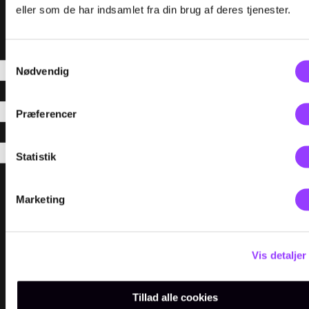
eller som de har indsamlet fra din brug af deres tjenester.
Samtykkevalg
Nødvendig
Præferencer
Statistik
Marketing
Menu
UDDANNELSER
KURSER
Vis detaljer
FOR VIRKSOMHEDER
Tillad alle cookies