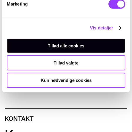
Marketing
sundhedsmæssigt forsvarligt.
Du får en grundlæggende
krancertifikatuddannelse med integreret
Vis detaljer
kranbasis, så du kan opstille, betjene og
arbejde professionelt med mobile kraner
Tillad alle cookies
efter gældende krav.
Tillad valgte
Kun nødvendige cookies
KONTAKT