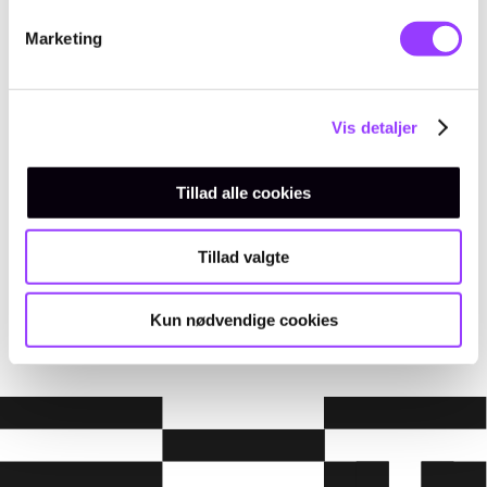
Marketing
Kursus-
administration
Vis detaljer
Tillad alle cookies
EMAIL
Tillad valgte
amukursus@tec.dk
TELEFON
+45 3817 7407
Kun nødvendige cookies