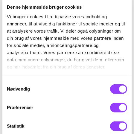
Du kan efter kurset udføre sprøjtespartling
Denne hjemmeside bruger cookies
af egnede opgaver i bygningsmalerfaget
Vi bruger cookies til at tilpasse vores indhold og
med airless udstyr og anvende airless-
annoncer, til at vise dig funktioner til sociale medier og til
sprøjter og vælge dyser, viskositet og tryk til
at analysere vores trafik. Vi deler også oplysninger om
udførelse af konkrete sprøjteopgaver. Du
din brug af vores hjemmeside med vores partnere inden
kan udføre sprøjtespartel med
for sociale medier, annonceringspartnere og
hensigtsmæssige teknikker og overholde
analysepartnere. Vores partnere kan kombinere disse
kravet til lagtykkelse og dækningsgrad ved
data med andre oplysninger, du har givet dem, eller som
malebehandling af facader og gulve.
de har indsamlet fra din brug af deres tjenester.
Samtykkevalg
Nødvendig
Præferencer
Statistik
KONTAKT