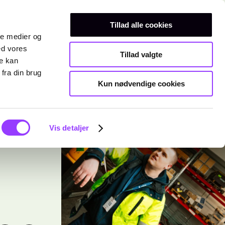
Erhvervsuddannelser
Teknisk gymnasium
Kurser
Tillad alle cookies
ale medier og
ed vores
Tillad valgte
re kan
fra din brug
Kun nødvendige cookies
Vis detaljer