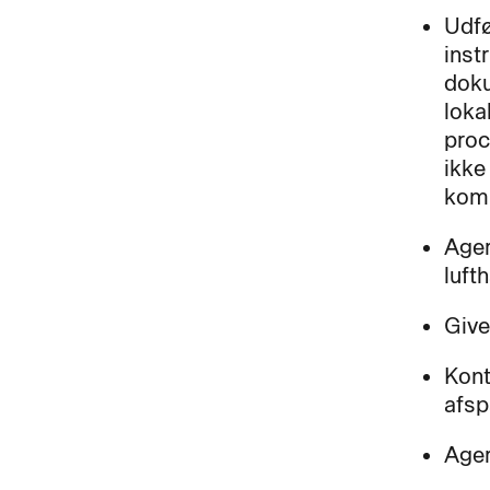
Udfø
inst
doku
loka
proc
ikke
kom
Ager
luft
Give
Kont
afsp
Ager