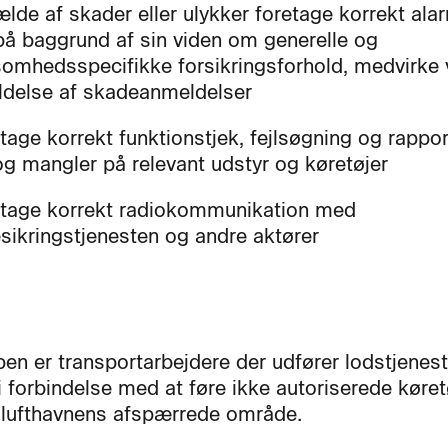
lfælde af skader eller ulykker foretage korrekt ala
på baggrund af sin viden om generelle og
somhedsspecifikke forsikringsforhold, medvirke
ldelse af skadeanmeldelser
tage korrekt funktionstjek, fejlsøgning og rappor
 og mangler på relevant udstyr og køretøjer
tage korrekt radiokommunikation med
esikringstjenesten og andre aktører
en er transportarbejdere der udfører lodstjenest
i forbindelse med at føre ikke autoriserede køret
 lufthavnens afspærrede område.