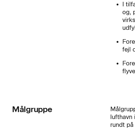
I ti
og, 
virk
udfy
Fore
fejl
Fore
flyv
Målgruppe
Målgrupp
lufthavn 
rundt på