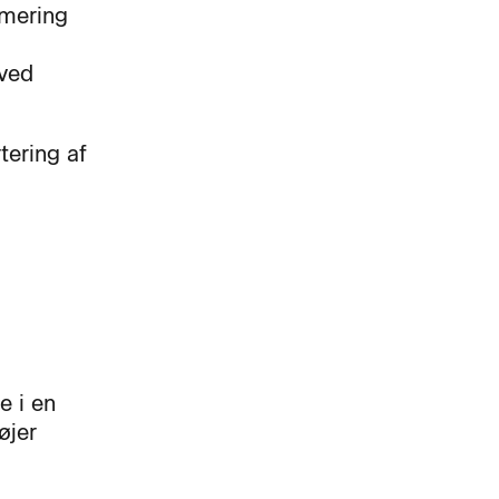
rmering
 ved
tering af
e i en
øjer