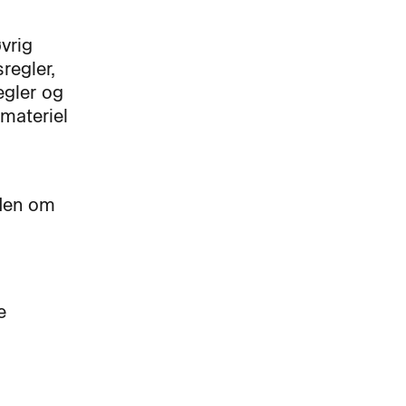
vrig
regler,
egler og
materiel
iden om
e