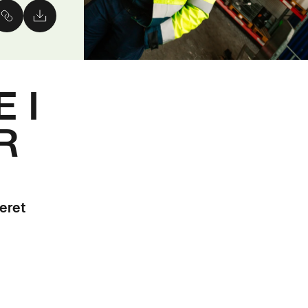
 I
R
eret