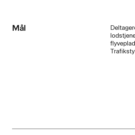
Mål
Deltager
lodstjene
flyvepla
Trafiksty