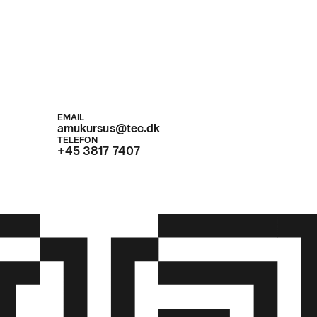
EMAIL
amukursus@tec.dk
TELEFON
+45 3817 7407