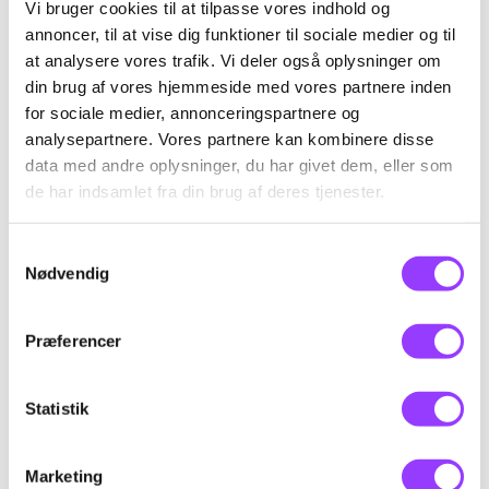
Vi bruger cookies til at tilpasse vores indhold og
ajourføringsuddannelse (recurrent training)
annoncer, til at vise dig funktioner til sociale medier og til
fortsat foretage sikkerhedsmæssig korrekt
at analysere vores trafik. Vi deler også oplysninger om
anti-icing og deicing af fly med relevant
din brug af vores hjemmeside med vores partnere inden
udstyr i overensstemmelse med opdaterede
for sociale medier, annonceringspartnere og
regler, kundekrav, procedure og instruktioner.
analysepartnere. Vores partnere kan kombinere disse
data med andre oplysninger, du har givet dem, eller som
de har indsamlet fra din brug af deres tjenester.
Samtykkevalg
Nødvendig
Præferencer
KONTAKT
Statistik
Kursus-
administration
Marketing