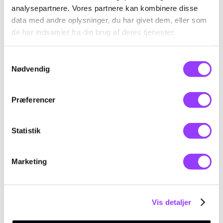
analysepartnere. Vores partnere kan kombinere disse
data med andre oplysninger, du har givet dem, eller som
de har indsamlet fra din brug af deres tjenester.
Samtykkevalg
KONTAKT
Nødvendig
Kursus-
Præferencer
administration
Statistik
Marketing
EMAIL
amukursus@tec.dk
TELEFON
+45 3817 7407
Vis detaljer