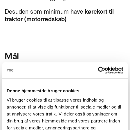
Desuden som minimum have
kørekort til
traktor (motorredskab)
Mål
Repetition - grunduddannelse + tank
omfatter uddannelse i transport af farligt
gods i emballager (stykgods) og tanke, i
Denne hjemmeside bruger cookies
henhold til ADR-konventionen, enten
Vi bruger cookies til at tilpasse vores indhold og
nationalt eller internationalt.
annoncer, til at vise dig funktioner til sociale medier og til
at analysere vores trafik. Vi deler også oplysninger om
din brug af vores hjemmeside med vores partnere inden
for sociale medier, annonceringspartnere og