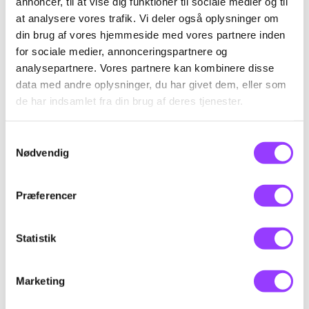
annoncer, til at vise dig funktioner til sociale medier og til
ADR Repetition -
at analysere vores trafik. Vi deler også oplysninger om
din brug af vores hjemmeside med vores partnere inden
Grundkursus + Klasse 1
for sociale medier, annonceringspartnere og
analysepartnere. Vores partnere kan kombinere disse
data med andre oplysninger, du har givet dem, eller som
Skolefagkode
47707
de har indsamlet fra din brug af deres tjenester.
Varighed
2,3 dage
Samtykkevalg
KONTAKT
Nødvendig
Timer pr. dag
8,5
Kursus-
Indhold
Præferencer
administration
Deltageren kan efter gennemført uddannelse, og
udstedt ADR-bevis, varetage transport af farligt
Statistik
gods i emballager
• med undtagelse af gods hørende til klasse 7.
Marketing
Uddannelse og eksamen gennemføres i henhold
til Beredskabsstyrelsens retningslinjer.
EMAIL