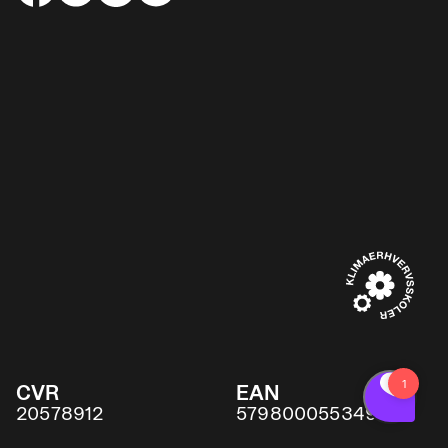
CVR
EAN
20578912
5798000553491