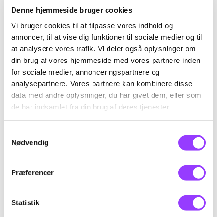
Denne hjemmeside bruger cookies
Vi bruger cookies til at tilpasse vores indhold og
annoncer, til at vise dig funktioner til sociale medier og til
Fag til kurset
at analysere vores trafik. Vi deler også oplysninger om
din brug af vores hjemmeside med vores partnere inden
for sociale medier, annonceringspartnere og
ADR Grund- og
analysepartnere. Vores partnere kan kombinere disse
Specialiseringskursus -
data med andre oplysninger, du har givet dem, eller som
Tank + Kl. 1
de har indsamlet fra din brug af deres tjenester.
Samtykkevalg
Skolefagkode
47696
Nødvendig
Varighed
5,4 dage
Præferencer
KONTAKT
Timer pr. dag
8
Kursus-
Statistik