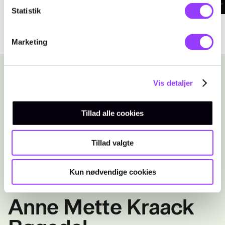
Statistik
Marketing
KONTAKT
Vis detaljer
Tillad alle cookies
Vil du vide mere om IGU på TEC? Så tøv
ikke med at kontakte os. Vi står klar til at
hjælpe og svare på spørgsmål.
Tillad valgte
Kun nødvendige cookies
KONTAKT
Anne Mette Kraack