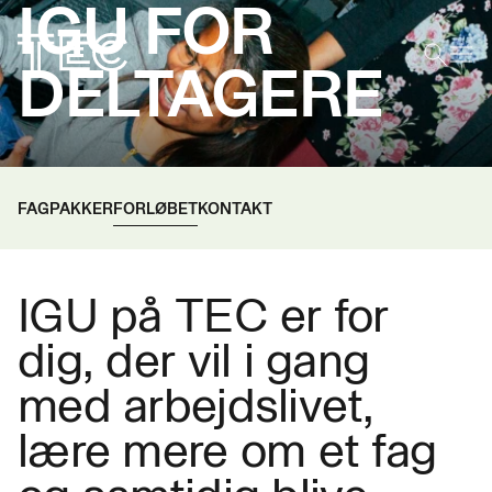
IGU FOR
DELTAGERE
FAGPAKKER
FORLØBET
KONTAKT
IGU på TEC er for
dig, der vil i gang
med arbejdslivet,
lære mere om et fag