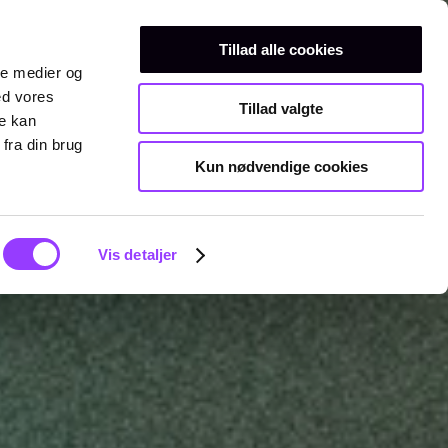
Erhvervsuddannelser
Teknisk gymnasium
Kurser
Tillad alle cookies
ale medier og
ed vores
Tillad valgte
re kan
fra din brug
Kun nødvendige cookies
Vis detaljer