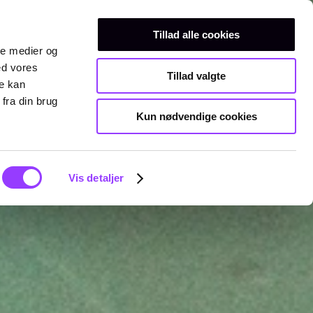
Erhvervsuddannelser
Teknisk gymnasium
Kurser
Tillad alle cookies
ale medier og
ed vores
Tillad valgte
re kan
fra din brug
Kun nødvendige cookies
Vis detaljer