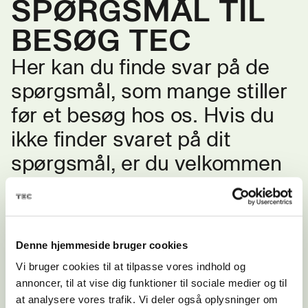
SPØRGSMÅL TIL
BESØG TEC
Her kan du finde svar på de
spørgsmål, som mange stiller
før et besøg hos os. Hvis du
ikke finder svaret på dit
spørgsmål, er du velkommen
til at kontakte os.
Må jeg tage nogen med?
Denne hjemmeside bruger cookies
Vi bruger cookies til at tilpasse vores indhold og
Ja, tag endelig dine forældre, søskende eller
annoncer, til at vise dig funktioner til sociale medier og til
venner med under armen! Få dem gerne til selv
at analysere vores trafik. Vi deler også oplysninger om