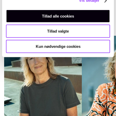
Vis detaljer
våbenmekaniker, ortopædist og
finmekaniker.
Tillad alle cookies
Tillad valgte
Kun nødvendige cookies