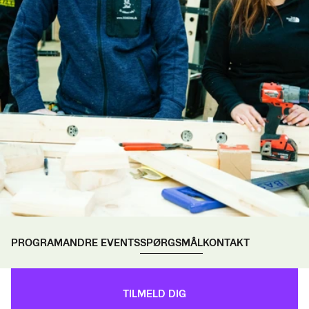
PROGRAM
ANDRE EVENTS
SPØRGSMÅL
KONTAKT
Sted
TILMELD DIG