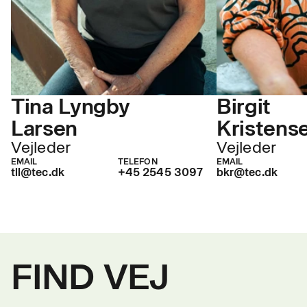
Tina Lyngby
Birgit
Larsen
Kristens
Vejleder
Vejleder
EMAIL
TELEFON
EMAIL
tll@tec.dk
+45 2545 3097
bkr@tec.dk
FIND VEJ