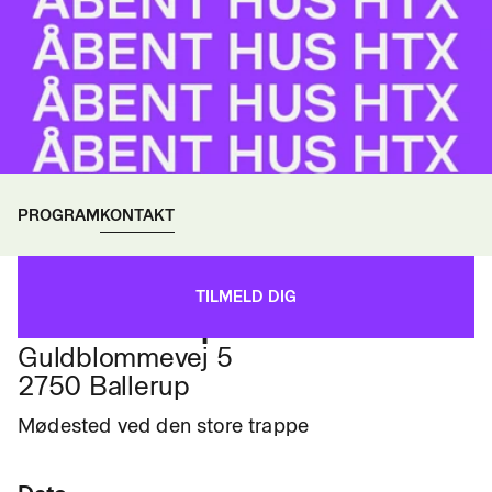
PROGRAM
KONTAKT
Sted
TILMELD DIG
HCØ Ballerup
Guldblommevej 5
2750 Ballerup
Mødested ved den store trappe