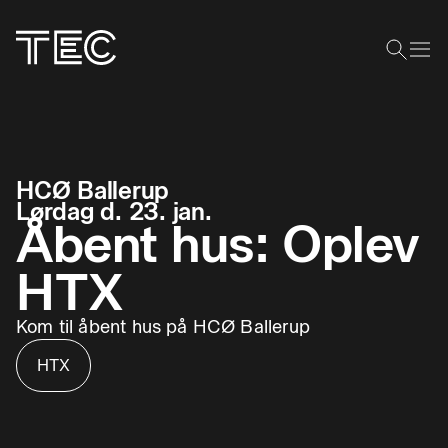
HCØ Ballerup
Lørdag d. 23. jan.
Åbent hus: Oplev
HTX
Kom til åbent hus på HCØ Ballerup
HTX