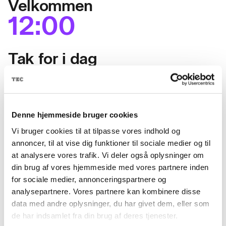
Velkommen
12:00
Tak for i dag
Denne hjemmeside bruger cookies
KONTAKT EN
Vi bruger cookies til at tilpasse vores indhold og
annoncer, til at vise dig funktioner til sociale medier og til
VEJLEDER
at analysere vores trafik. Vi deler også oplysninger om
din brug af vores hjemmeside med vores partnere inden
Hvis du skulle have spørgsmål kan du
for sociale medier, annonceringspartnere og
kontakte følgende:
analysepartnere. Vores partnere kan kombinere disse
data med andre oplysninger, du har givet dem, eller som
de har indsamlet fra din brug af deres tjenester.