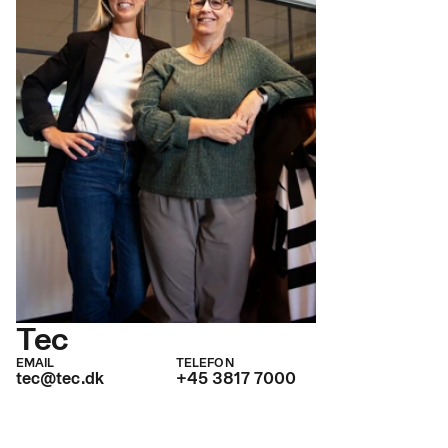
Tec
EMAIL
TELEFON
tec@tec.dk
+45 3817 7000